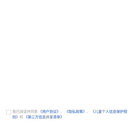
我已阅读并同意
《用户协议》
、
《隐私政策》
、
《儿童个人信息保护规
则》
和
《第三方信息共享清单》