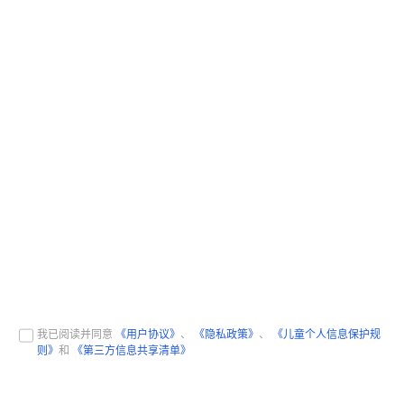
我已阅读并同意
《用户协议》
、
《隐私政策》
、
《儿童个人信息保护规
则》
和
《第三方信息共享清单》