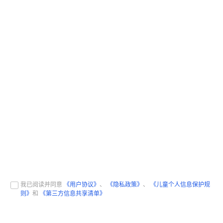
我已阅读并同意
《用户协议》
、
《隐私政策》
、
《儿童个人信息保护规
则》
和
《第三方信息共享清单》