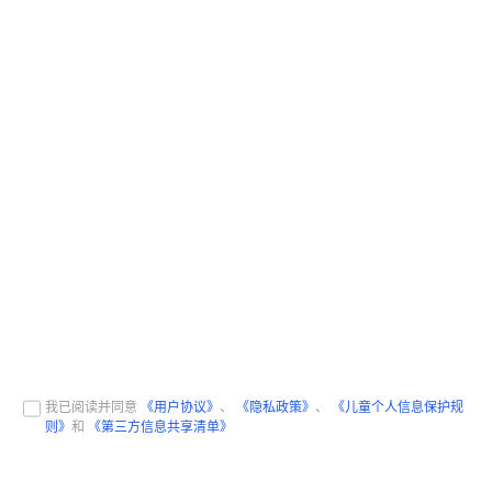
我已阅读并同意
《用户协议》
、
《隐私政策》
、
《儿童个人信息保护规
则》
和
《第三方信息共享清单》