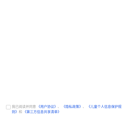
我已阅读并同意
《用户协议》
、
《隐私政策》
、
《儿童个人信息保护规
则》
和
《第三方信息共享清单》