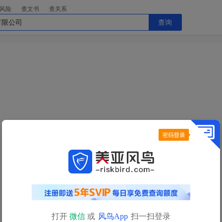
风险
查文书
查关系
查询
今日查询额度已用完
明日
0点
自动恢复
查询额度
如需立即查询，请
充值获取更多查询额度>>
打开
微信
或
风鸟App
扫一扫登录