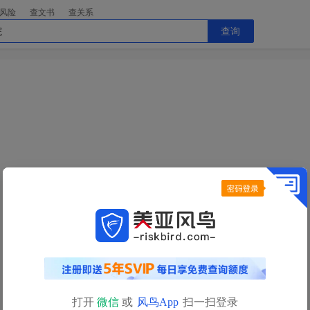
风险
查文书
查关系
查询
今日查询额度已用完
明日
0点
自动恢复
查询额度
如需立即查询，请
充值获取更多查询额度>>
打开
微信
或
风鸟App
扫一扫登录