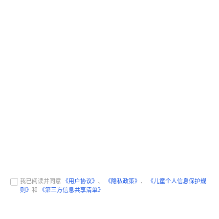
我已阅读并同意
《用户协议》
、
《隐私政策》
、
《儿童个人信息保护规
则》
和
《第三方信息共享清单》