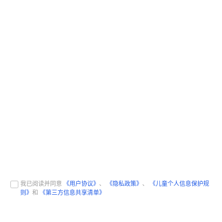
我已阅读并同意
《用户协议》
、
《隐私政策》
、
《儿童个人信息保护规
则》
和
《第三方信息共享清单》