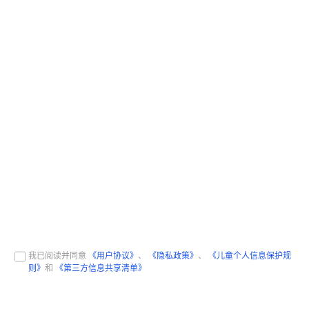
我已阅读并同意
《用户协议》
、
《隐私政策》
、
《儿童个人信息保护规
则》
和
《第三方信息共享清单》