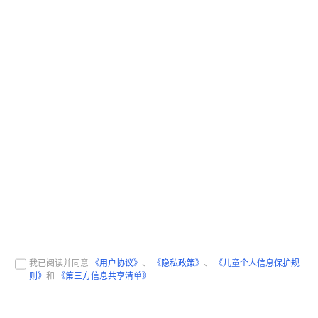
我已阅读并同意
《用户协议》
、
《隐私政策》
、
《儿童个人信息保护规
则》
和
《第三方信息共享清单》